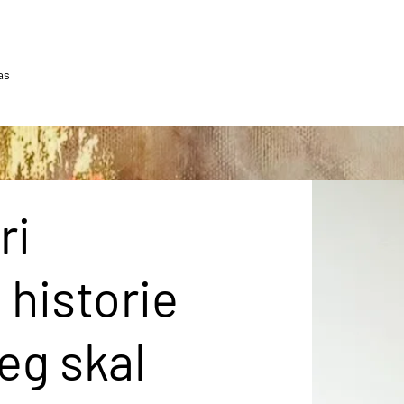
as
ri
n historie
jeg skal