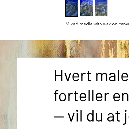
Mixed media with wax on canv
Hvert male
forteller e
— vil du at 