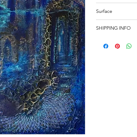
80 x 80
Surface
Canvas
SHIPPING INFO
We offer
free shippi
For
international ord
responsibility of the
Please note that int
to import duties, tax
which are not includ
covered by the recipi
If you have any quest
shipping costs, feel 
your order.