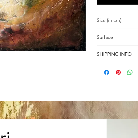
Size (in cm)
80x100
Surface
Canvas
SHIPPING INFO
We offer
free shippi
For
international ord
responsibility of the
Please note that int
to import duties, tax
which are not includ
covered by the recipi
If you have any quest
shipping costs, feel 
your order.
ri