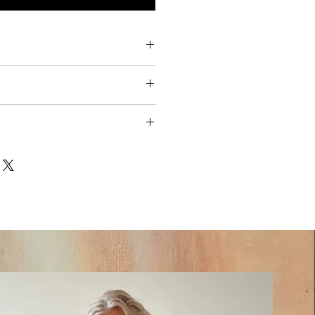
ng within Norway
on all orders.
ers
, shipping costs are the
 customer.
ernational shipments may be subject
es, and customs clearance fees,
ed in our prices and must be
ent.
ions about delivery options or
free to contact us before placing