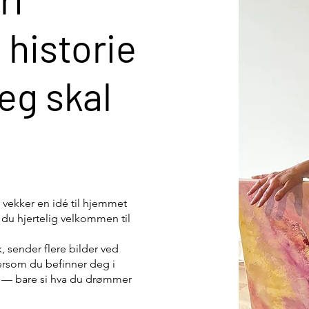
n historie
jeg skal
er vekker en idé til hjemmet
r du hjertelig velkommen til
, sender flere bilder ved
dersom du befinner deg i
 — bare si hva du drømmer