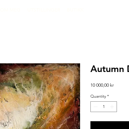
OM MEG
UTSTILLINGER
BUTIKK
Autumn 
Price
10 000,00 kr
Quantity
*