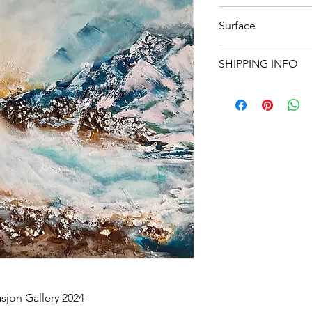
45x55
Surface
Canvas
SHIPPING INFO
We offer
free shippi
For
international ord
responsibility of the
Please note that int
to import duties, tax
which are not includ
covered by the recipi
If you have any quest
shipping costs, feel 
your order.
asjon Gallery 2024