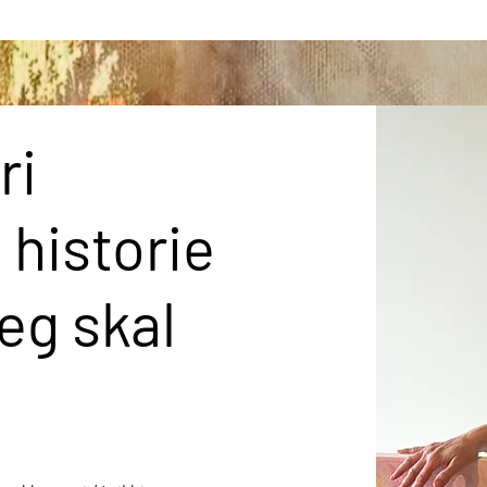
ri
n historie
jeg skal