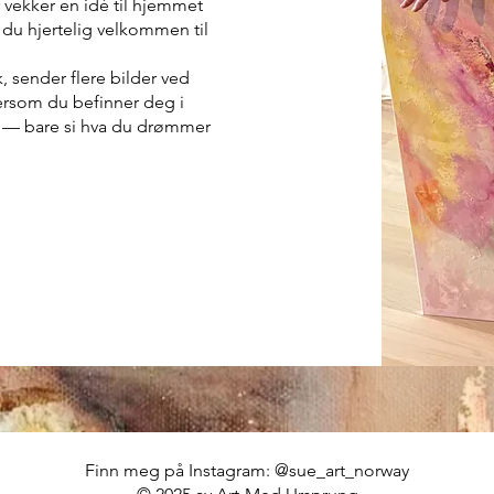
er vekker en idé til hjemmet
r du hjertelig velkommen til
, sender flere bilder ved
dersom du befinner deg i
 — bare si hva du drømmer
Finn meg på Instagram:
@sue_art_norway